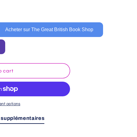
o
n
Acheter sur The Great British Book Shop
o cart
nt options
 supplémentaires