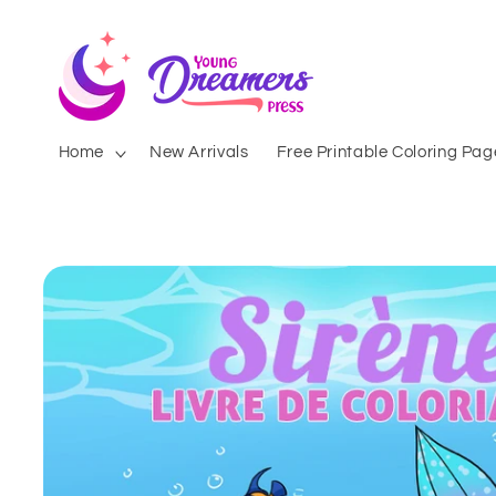
Skip to
content
Home
New Arrivals
Free Printable Coloring Pag
Skip to
product
information