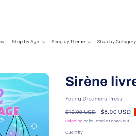
es
Shop by Age
Shop by Theme
Shop by Category
Sirène livr
Young Dreamers Press
Regular
Sale
$8.00 USD
$10.00 USD
price
price
Shipping
calculated at checkout.
Quantity