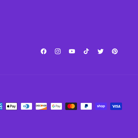
Facebook
Instagram
YouTube
TikTok
Twitter
Pinterest
ment
hods