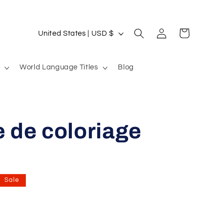
Log
C
Cart
United States | USD $
in
o
u
World Language Titles
Blog
n
t
r
e de coloriage
y
/
r
e
Sale
g
i