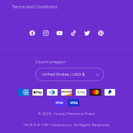
Terms and Conditions
Facebook
Instagram
YouTube
TikTok
Twitter
Pinterest
Country/region
United States | USD $
Payment
methods
© 2026,
Young Dreamers Press
TM ® & © YDP Creative Inc. All Rights Reserved.