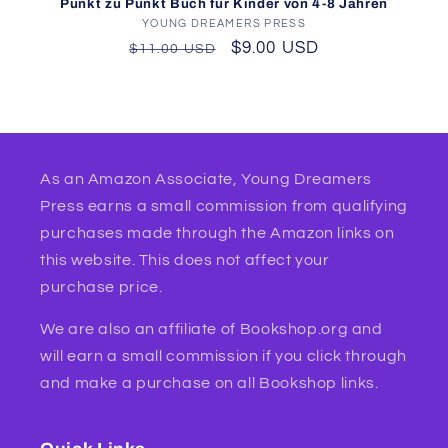
Punkt zu Punkt Buch für Kinder von 4-8 Jahren
YOUNG DREAMERS PRESS
Vendor:
Regular
Sale
$9.00 USD
$11.00 USD
price
price
As an Amazon Associate, Young Dreamers
Press earns a small commission from qualifying
purchases made through the Amazon links on
this website. This does not affect your
purchase price.
We are also an affiliate of Bookshop.org and
will earn a small commission if you click through
and make a purchase on all Bookshop links.