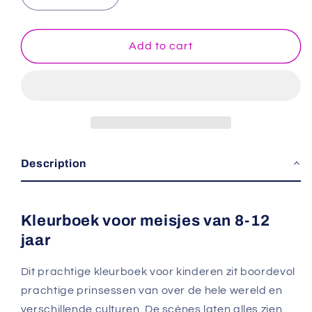
quantity
quantity
for
for
Prinses
Prinses
Add to cart
kleurboek
kleurboek
voor
voor
kinderen
kinderen
Description
Kleurboek voor meisjes van 8-12
jaar
Dit prachtige kleurboek voor kinderen zit boordevol
prachtige prinsessen van over de hele wereld en
verschillende culturen. De scènes laten alles zien,