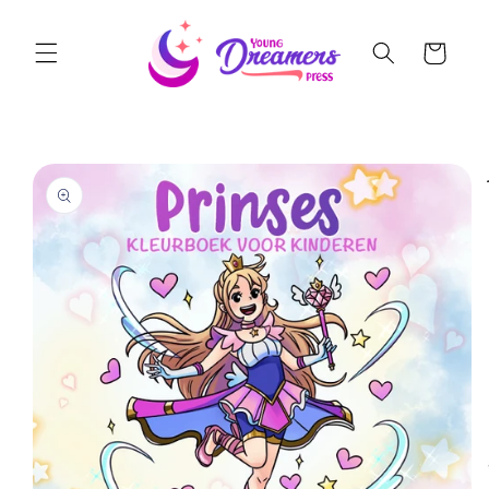
Skip to
content
Cart
Skip to
product
information