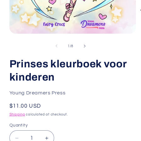
Open
media
1
of
1
/
8
in
modal
Prinses kleurboek voor
kinderen
Young Dreamers Press
Regular
$11.00 USD
price
Shipping
calculated at checkout.
Quantity
Decrease
Increase