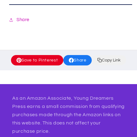
Share
Save to Pinterest
Share
Copy Link
As an Amazon Associate, Young Dreamers
Press earns a small commission from qualifying
purchases made through the Amazon links on
this website. This does not affect your
purchase price.