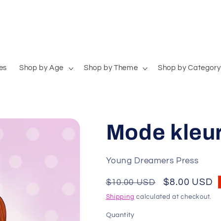
es
Shop by Age
Shop by Theme
Shop by Category
Mode kleu
Young Dreamers Press
Regular
Sale
$8.00 USD
$10.00 USD
price
price
Shipping
calculated at checkout.
Quantity