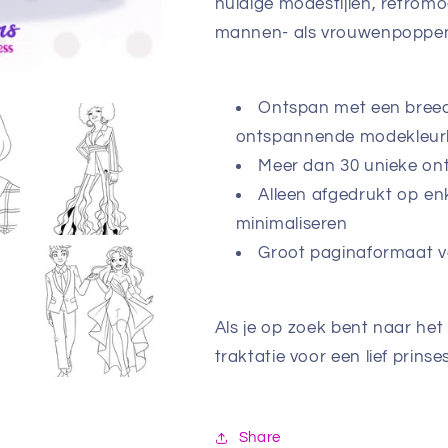
huidige modestijlen, retrom
mannen- als vrouwenpoppe
Ontspan met een breed s
ontspannende modekleurbo
Meer dan 30 unieke on
Alleen afgedrukt op en
minimaliseren
Groot paginaformaat va
Als je op zoek bent naar het
traktatie voor een lief prins
Share