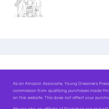
As an Amazon Associate, Young Dreamers Press
commission from qualifying purchases made th
on this website. This does not affect your purcha
We are also an affiliate of Bookshop.org and wil