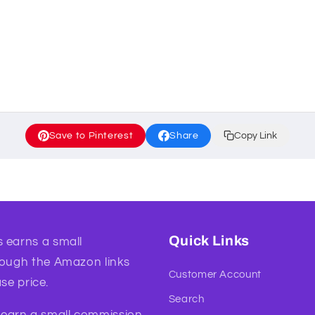
Save to Pinterest
Share
Copy Link
Quick Links
 earns a small
rough the Amazon links
Customer Account
se price.
Search
l earn a small commission