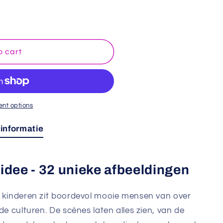
o
n
o cart
nt options
informatie
dee - 32 unieke afbeeldingen
r kinderen zit boordevol mooie mensen van over
de culturen. De scènes laten alles zien, van de