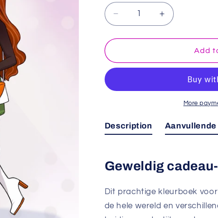
Decrease
Increase
quantity
quantity
for
for
Mode
Mode
Add t
kleurboek
kleurboek
More payme
Description
Aanvullende 
Geweldig cadeau-i
Dit prachtige kleurboek voo
de hele wereld en verschillen