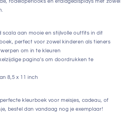
ode, rodeloperlooks en etalagedisplays met zowel
n.
cala aan mooie en stijlvolle outfits in dit
ek, perfect voor zowel kinderen als tieners
twerpen om in te kleuren
kelzijdige pagina's om doordrukken te
n 8,5 x 11 inch
 perfecte kleurboek voor meisjes, cadeau, of
esje, bestel dan vandaag nog je exemplaar!