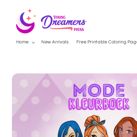
Skip to
content
Home
New Arrivals
Free Printable Coloring Pag
Skip to
product
information