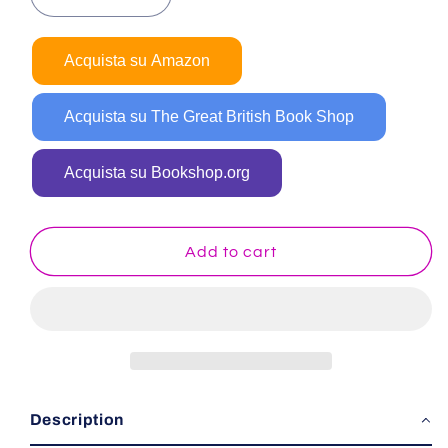
Decrease
Increase
quantity
quantity
for
for
Acquista su Amazon
Mandala
Mandala
da
da
colorare
colorare
Acquista su The Great British Book Shop
per
per
bambini
bambini
Acquista su Bookshop.org
Add to cart
Description