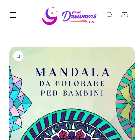
Skip to
content
Cart
Skip to
product
information