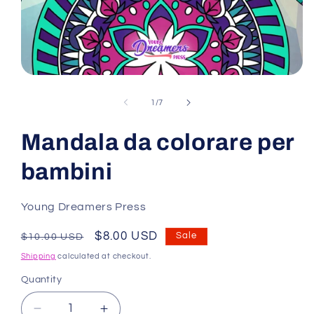
Open
media
1
of
1
/
7
in
modal
Mandala da colorare per
bambini
Young Dreamers Press
Regular
Sale
$8.00 USD
Sale
$10.00 USD
price
price
Shipping
calculated at checkout.
Quantity