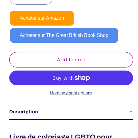
quantity
quantity
for
for
Acheter sur Amazon
Livre
Livre
de
de
coloriage
coloriage
Acheter sur The Great British Book Shop
pour
pour
enfants
enfants
LGBTQ
LGBTQ
Add to cart
More payment options
Description
Livre de coloriage LGBTQ pour