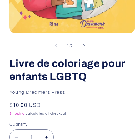
Open
media
1
of
1
/
7
in
modal
Livre de coloriage pour
enfants LGBTQ
Young Dreamers Press
Regular
$10.00 USD
price
Shipping
calculated at checkout.
Quantity
Decrease
Increase