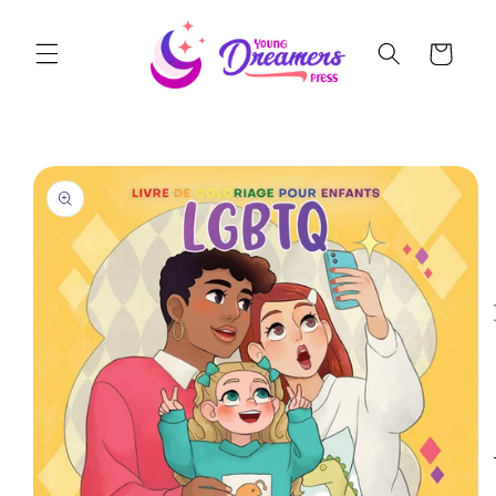
Skip to
content
Cart
Skip to
product
information