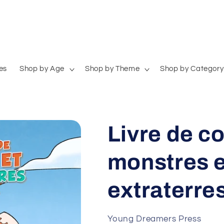
es
Shop by Age
Shop by Theme
Shop by Category
Livre de co
monstres e
extraterre
Young Dreamers Press