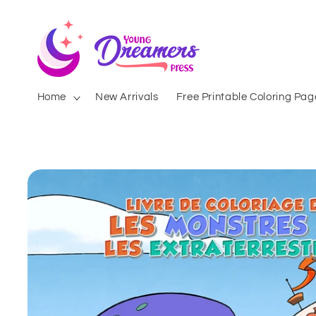
Skip to
content
Home
New Arrivals
Free Printable Coloring Pag
Skip to
product
information