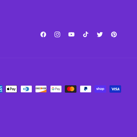
Facebook
Instagram
YouTube
TikTok
Twitter
Pinterest
ment
hods