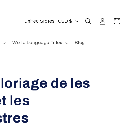
Log
C
Cart
United States | USD $
in
o
u
World Language Titles
Blog
n
t
r
loriage de les
y
/
t les
r
e
stres
g
i