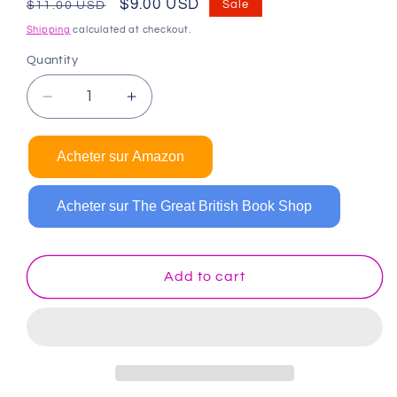
Regular
Sale
$9.00 USD
Sale
$11.00 USD
price
price
Shipping
calculated at checkout.
Quantity
Decrease
Increase
quantity
quantity
for
for
Acheter sur Amazon
Livre
Livre
d&#39;activités
d&#39;activités
pour
pour
Acheter sur The Great British Book Shop
enfants
enfants
de
de
6
6
Add to cart
à
à
8
8
ans
ans