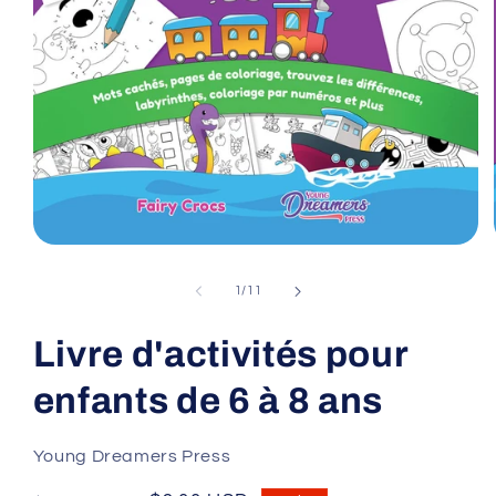
Open
media
1
of
1
/
11
in
modal
Livre d'activités pour
enfants de 6 à 8 ans
Young Dreamers Press