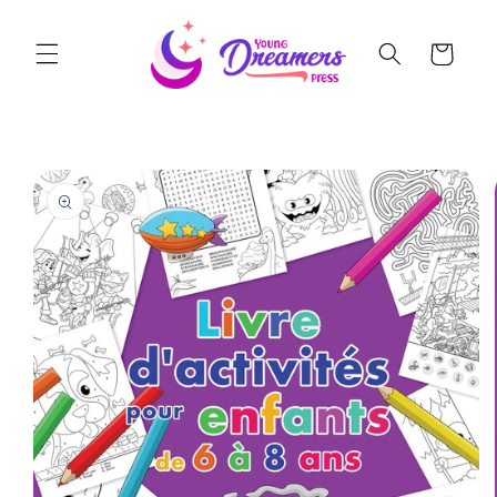
Skip to
content
Cart
Skip to
product
information