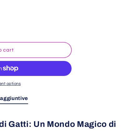
o
n
o cart
nt options
 aggiuntive
 di Gatti: Un Mondo Magico di