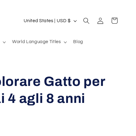
Log
C
Cart
United States | USD $
in
o
u
World Language Titles
Blog
n
t
r
olorare Gatto per
y
/
 4 agli 8 anni
r
e
g
i