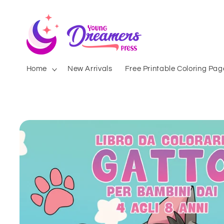
Skip to
content
Home
New Arrivals
Free Printable Coloring Pag
Skip to
product
information