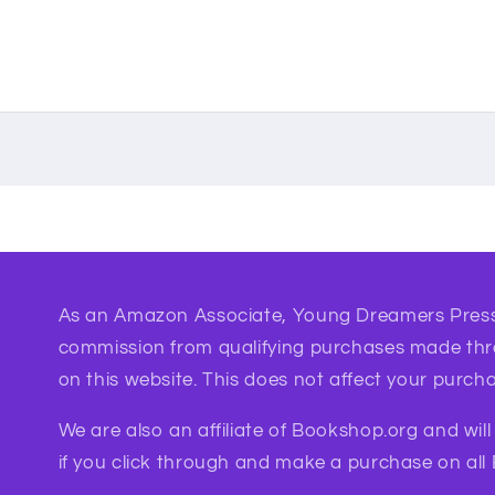
As an Amazon Associate, Young Dreamers Press
commission from qualifying purchases made th
on this website. This does not affect your purcha
We are also an affiliate of Bookshop.org and wil
if you click through and make a purchase on all