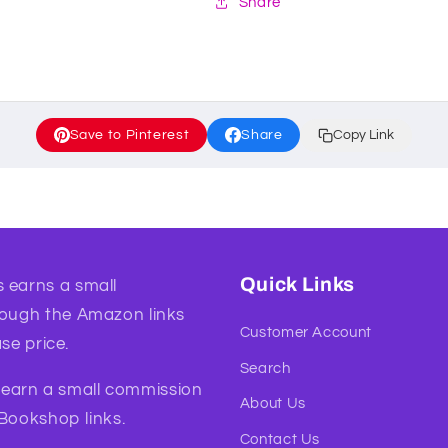
Share
Save to Pinterest
Share
Copy Link
Quick Links
 earns a small
rough the Amazon links
Customer Account
se price.
Search
l earn a small commission
About Us
 Bookshop links.
Contact Us