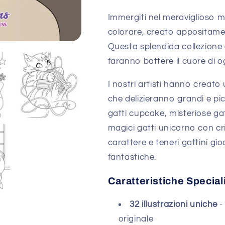
Immergiti nel meraviglioso m
colorare, creato appositament
Questa splendida collezione 
faranno battere il cuore di ogn
I nostri artisti hanno creato
che delizieranno grandi e pic
gatti cupcake, misteriose gatt
magici gatti unicorno con cri
carattere e teneri gattini gi
fantastiche.
Caratteristiche Special
32 illustrazioni uniche
-
originale