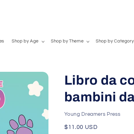
es
Shop by Age
Shop by Theme
Shop by Category
Libro da c
bambini dai
Young Dreamers Press
Regular
$11.00 USD