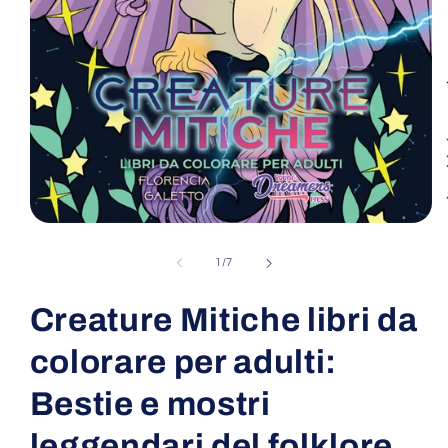
Open
media
1
of
1
/
7
in
modal
Creature Mitiche libri da
colorare per adulti:
Bestie e mostri
leggendari del folklore