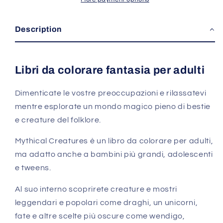
mostri
mostri
leggendari
leggendari
del
del
Description
folklore
folklore
Libri da colorare fantasia per adulti
Dimenticate le vostre preoccupazioni e rilassatevi
mentre esplorate un mondo magico pieno di bestie
e creature del folklore.
Mythical Creatures è un libro da colorare per adulti,
ma adatto anche a bambini più grandi, adolescenti
e tweens.
Al suo interno scoprirete creature e mostri
leggendari e popolari come draghi, un unicorni,
fate e altre scelte più oscure come wendigo,