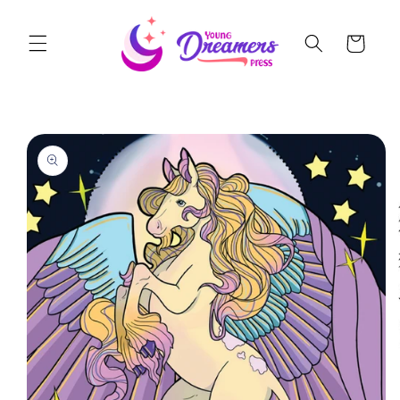
Skip to
content
Cart
Skip to
product
information