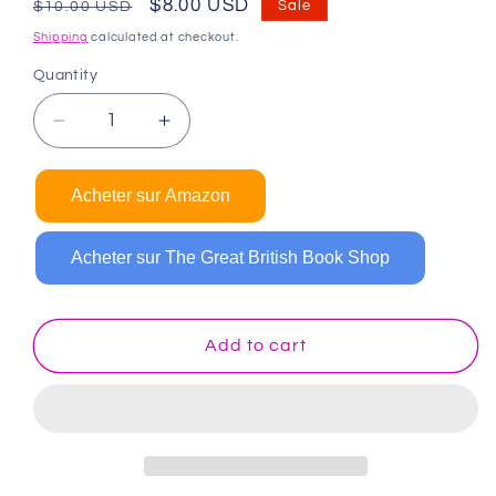
Regular
Sale
$8.00 USD
Sale
$10.00 USD
price
price
Shipping
calculated at checkout.
Quantity
Decrease
Increase
quantity
quantity
for
for
Acheter sur Amazon
Chevaux
Chevaux
livre
livre
de
de
Acheter sur The Great British Book Shop
coloriage
coloriage
Add to cart