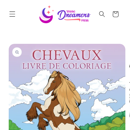
Skip to
content
Cart
Skip to
product
information