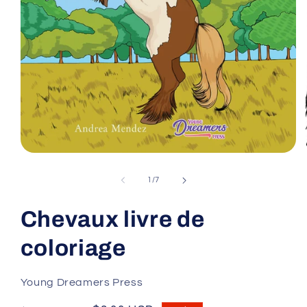
Open
media
1
of
1
/
7
in
modal
Chevaux livre de
coloriage
Young Dreamers Press