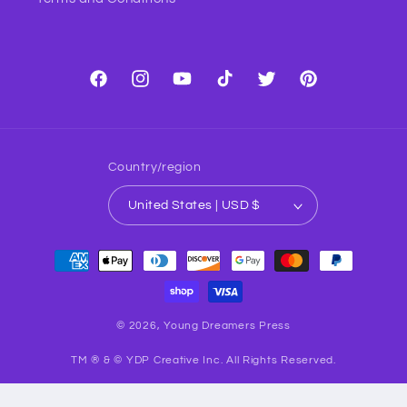
Facebook
Instagram
YouTube
TikTok
Twitter
Pinterest
Country/region
United States | USD $
Payment
methods
© 2026,
Young Dreamers Press
TM ® & © YDP Creative Inc. All Rights Reserved.