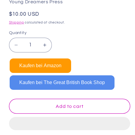
Young Dreamers Press
Regular
$10.00 USD
price
Shipping
calculated at checkout.
Quantity
Decrease
Increase
quantity
quantity
for
for
Kaufen bei Amazon
Malbuch
Malbuch
Tiere:
Tiere:
Malbuch
Malbuch
Kaufen bei The Great British Book Shop
für
für
Kinder
Kinder
von
von
Add to cart
4-
4-
8,
8,
9-
9-
12
12
Jahren
Jahren