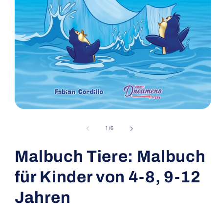
Open
media
1
of
1
/
6
in
modal
Malbuch Tiere: Malbuch
für Kinder von 4-8, 9-12
Jahren