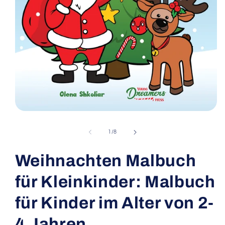
Open
media
1
of
1
/
8
in
modal
Weihnachten Malbuch
für Kleinkinder: Malbuch
für Kinder im Alter von 2-
4 Jahren