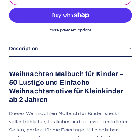
im
im
Alter
Alter
von
von
2-
2-
More payment options
4
4
Jahren
Jahren
Description
Weihnachten Malbuch für Kinder –
50 Lustige und Einfache
Weihnachtsmotive für Kleinkinder
ab 2 Jahren
Dieses Weihnachten Malbuch für Kinder steckt
voller fröhlicher, festlicher und liebevoll gestalteter
Seiten, perfekt für die Feiertage. Mit niedlichen