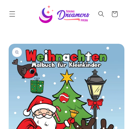
Skip to
content
Cart
Skip to
product
information