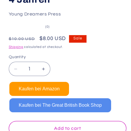
Young Dreamers Press
0
(0)
total
reviews
Regular
Sale
$8.00 USD
Sale
$10.00 USD
price
price
Shipping
calculated at checkout.
Quantity
Decrease
Increase
quantity
quantity
for
for
Kaufen bei Amazon
Weihnachten
Weihnachten
Malbuch
Malbuch
für
für
Kaufen bei The Great British Book Shop
Kleinkinder:
Kleinkinder:
Malbuch
Malbuch
für
für
Add to cart
Kinder
Kinder